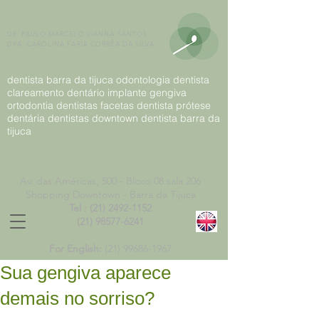
DR. PAULO MARCELO VIANNA SANTOS
DRA. CAROLINA FARIA CORRÊA DA SILVA
dentista barra da tijuca odontologia dentista
clareamento dentário implante gengiva
ortodontia dentistas facetas dentista prótese
dentária dentistas downtown dentista barra da
tijuca
Av. das Américas, 500 -
Bloco 08 sala 206
Shopping Downtown - Barra da Tijuca
Tel :
(21) 2492-1152
(21) 98577-6241
For English:
(21)
99686-1967
Sua gengiva aparece
demais no sorriso?