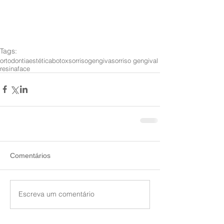
Tags:
ortodontia
estética
botox
sorriso
gengiva
sorriso gengival
resina
face
Comentários
Escreva um comentário