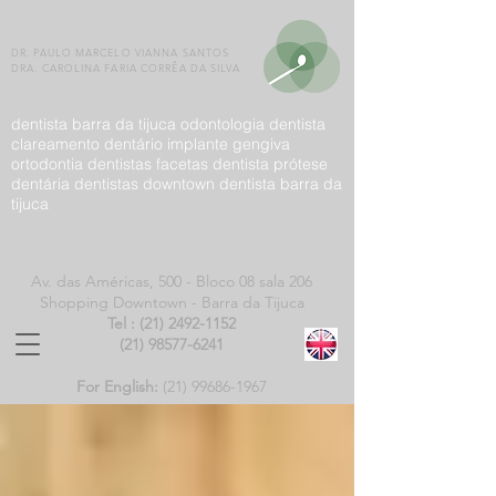
DR. PAULO MARCELO VIANNA SANTOS
DRA. CAROLINA FARIA CORRÊA DA SILVA
dentista barra da tijuca odontologia dentista
clareamento dentário implante gengiva
ortodontia dentistas facetas dentista prótese
dentária dentistas downtown dentista barra da
tijuca
Av. das Américas, 500 -
Bloco 08 sala 206
Shopping Downtown - Barra da Tijuca
Tel :
(21) 2492-1152
(21) 98577-6241
For English:
(21)
99686-1967