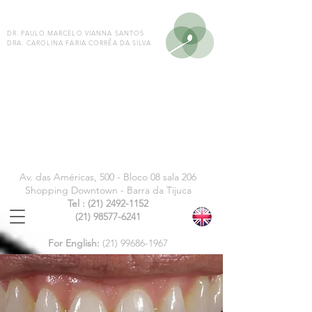
DR. PAULO MARCELO VIANNA SANTOS
DRA. CAROLINA FARIA CORRÊA DA SILVA
dentista barra da tijuca odontologia dentista
clareamento dentário implante gengiva
ortodontia dentistas facetas dentista prótese
dentária dentistas downtown dentista barra da
tijuca
Av. das Américas, 500 -
Bloco 08 sala 206
Shopping Downtown - Barra da Tijuca
Tel :
(21) 2492-1152
(21) 98577-6241
For English:
(21)
99686-1967