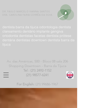
DR. PAULO MARCELO VIANNA SANTOS
DRA. CAROLINA FARIA CORRÊA DA SILVA
dentista barra da tijuca odontologia dentista
clareamento dentário implante gengiva
ortodontia dentistas facetas dentista prótese
dentária dentistas downtown dentista barra da
tijuca
Av. das Américas, 500 -
Bloco 08 sala 206
Shopping Downtown - Barra da Tijuca
Tel :
(21) 2492-1152
(21) 98577-6241
For English:
(21)
99686-1967