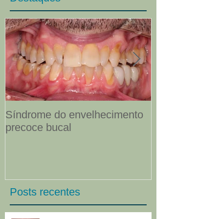
Síndrome do envelhecimento
Sorrisos env
precoce bucal
Posts recentes