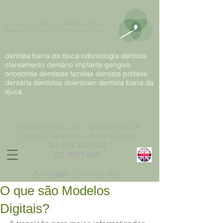
DR. PAULO MARCELO VIANNA SANTOS
DRA. CAROLINA FARIA CORRÊA DA SILVA
dentista barra da tijuca odontologia dentista
clareamento dentário implante gengiva
ortodontia dentistas facetas dentista prótese
dentária dentistas downtown dentista barra da
tijuca
Av. das Américas, 500 -
Bloco 08 sala 206
Shopping Downtown - Barra da Tijuca
Tel :
(21) 2492-1152
(21) 98577-6241
For English:
(21)
99686-1967
O que são Modelos
Digitais?