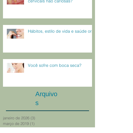
cervicais não cariosas?
Hábitos, estilo de vida e saúde oral
Você sofre com boca seca?
Arquivo
s
janeiro de 2026
(3)
3 posts
março de 2019
(1)
1 post
dezembro de 2017
(1)
1 post