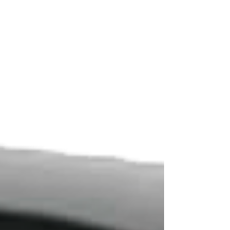
apertam ou rangem os dentes, principalmente
durante o sono, sem perceber. Esse hábito pode
causar desgaste dos dentes, fraturas, dor na
face, dores de cabeça e problemas na
articulação da mandíbula (ATM). O principal
objetivo da placa é proteger os dentes e reduzir
a sobrecarga muscular e articular . Ela funci