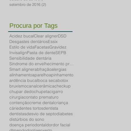
setembro de 2016
(2)
2 posts
Procura por Tags
Acidez bucal
Clear aligner
DSD
Desgastes dentários
Essix
Estilo de vida
Facetas
Gravidez
Invisalign
Pasta de dente
SEPB
Sensibilidade dentária
Sindrome do envelhecimento precoce bucal
Smart aligner
abfração
alergias
alinhamento
aparelho
apinhamento
ardência bucal
boca seca
botox
bruxismo
canal
cerâmica
checkup
chupar dedo
chupeta
cigarro
cirurgia
contato prematuro
contenção
creme dental
criança
cárie
dentes tortos
dentista
dentistas
desvio de septo
diabetes
distúrbios do sono
doença periodontal
dor
dor facial
dtm
endodontia
enxerto