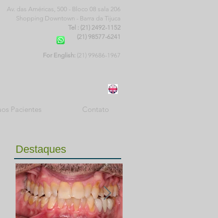
Av. das Américas, 500 -
Bloco 08 sala 206
Shopping Downtown - Barra da Tijuca
Tel : (21) 2492-1152
(21) 98577-6241
For English:
(21)
99686-1967
aos Pacientes
Contato
Destaques