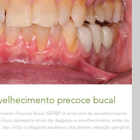
velhecimento precoce bucal
imento Precoce Bucal (SEPB)? A síndrome do envelhecimento
 boca apresenta sinais de desgaste e envelhecimento antes do
Isso inclui o desgaste excessivo dos dentes, retração gengival,
ns casos, dores na mandíbula e na cabeça. Quais são as principais