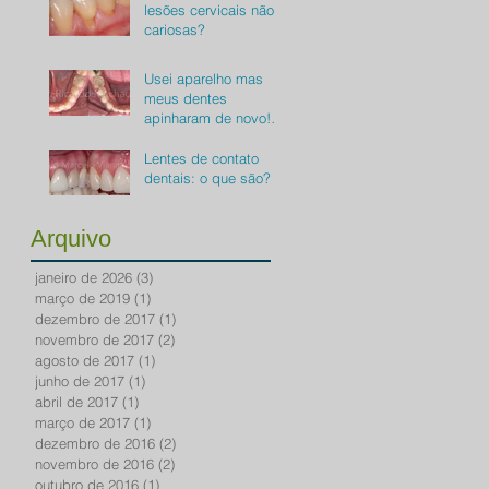
lesões cervicais não
cariosas?
Usei aparelho mas
meus dentes
apinharam de novo!
Como resolver?
Lentes de contato
dentais: o que são?
Arquivo
janeiro de 2026
(3)
3 posts
março de 2019
(1)
1 post
dezembro de 2017
(1)
1 post
novembro de 2017
(2)
2 posts
agosto de 2017
(1)
1 post
junho de 2017
(1)
1 post
abril de 2017
(1)
1 post
março de 2017
(1)
1 post
dezembro de 2016
(2)
2 posts
novembro de 2016
(2)
2 posts
outubro de 2016
(1)
1 post