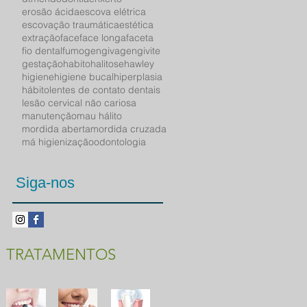
erosão ácida
escova elétrica
escovação traumática
estética
extração
face
face longa
faceta
fio dental
fumo
gengiva
gengivite
gestação
habito
halitose
hawley
higiene
higiene bucal
hiperplasia
hábito
lentes de contato dentais
lesão cervical não cariosa
manutenção
mau hálito
mordida aberta
mordida cruzada
má higienização
odontologia
Siga-nos
TRATAMENTOS